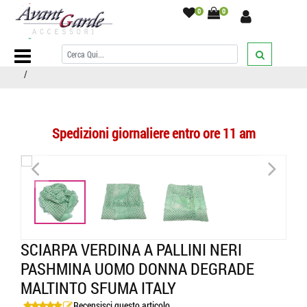
0
0
Home Page
/
SCIARPE
/
Sciarpe fantasia
/
a pois
/
SCIARPA verdina
a pallini neri PASHMINA uomo donna degrade maltinto SFUMA ITALY
/
Spedizioni giornaliere entro ore 11 am
<
>
SCIARPA VERDINA A PALLINI NERI
PASHMINA UOMO DONNA DEGRADE
MALTINTO SFUMA ITALY
Recensisci questo articolo