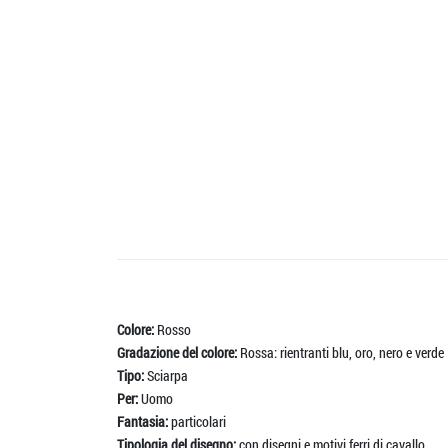
Colore:
Rosso
Gradazione del colore:
Rossa: rientranti blu, oro, nero e verde
Tipo:
Sciarpa
Per:
Uomo
Fantasia:
particolari
Tipologia del disegno:
con disegni e motivi ferri di cavallo