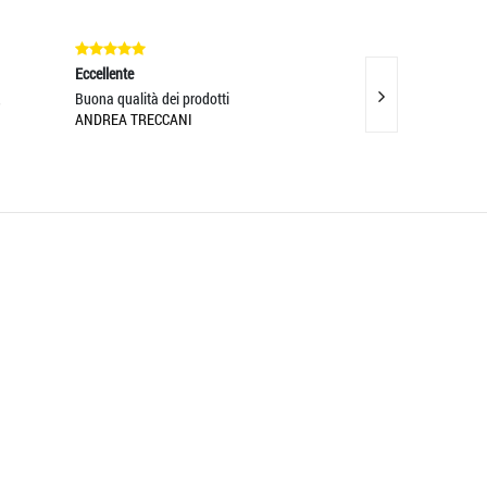
Eccellente
Eccellente
,
Buona qualità dei prodotti
SCIARPA BELLISS
ANDREA TRECCANI
TESSUTO!VENDITO
ILARIA