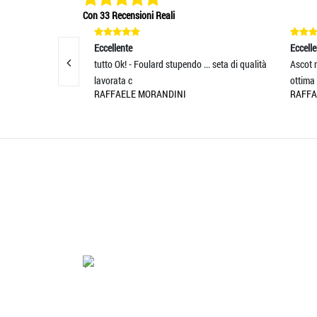
Con 33 Recensioni Reali
Eccellente
Eccelle
 OTTIMO
tutto Ok! - Foulard stupendo ... seta di qualità
Ascot m
SIGLIATISS
lavorata c
ottima 
RAFFAELE MORANDINI
RAFFA
'.'