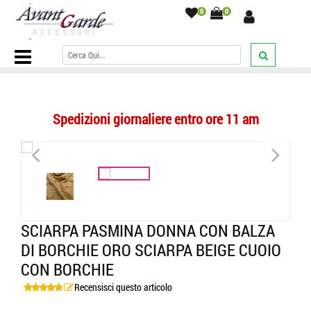
0
0
Home Page
/
SCIARPE
/
Sciarpe Tinta Unita
/
Sciarpa pasmina donna
con balza di borchie oro sciarpa beige cuoio con borchie
/
Spedizioni giornaliere entro ore 11 am
<
>
SCIARPA PASMINA DONNA CON BALZA
DI BORCHIE ORO SCIARPA BEIGE CUOIO
CON BORCHIE
Recensisci questo articolo