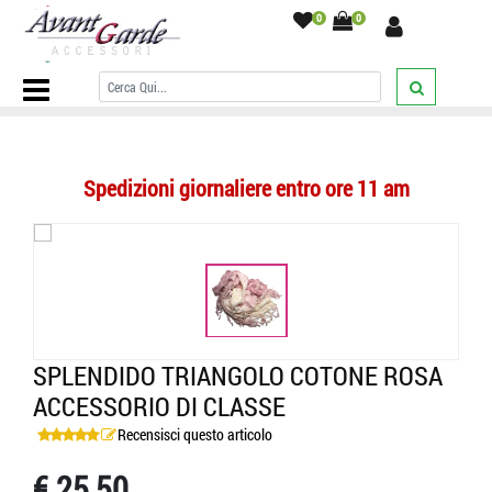
0
0
Home Page
/
SCIARPE
/
Triangoli
/
Splendido triangolo cotone rosa
accessorio di classe
/
Spedizioni giornaliere entro ore 11 am
SPLENDIDO TRIANGOLO COTONE ROSA
ACCESSORIO DI CLASSE
Recensisci questo articolo
€ 25,50