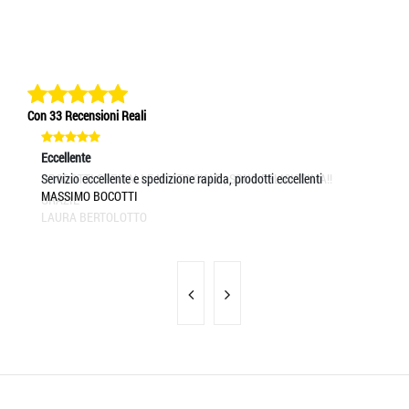
Con 33 Recensioni Reali
Eccellente
Eccellente
Ec
PRODOTTI SPECIALI E MOLTO CUATI, SONO FELICISSIMA!!
Servizio eccellente e spedizione rapida, prodotti eccellenti
Cr
MASSIMO BOCOTTI
CL
GRAZIE
LAURA BERTOLOTTO