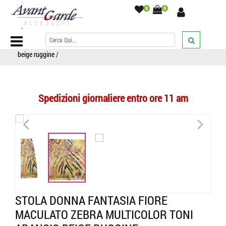
0
0
Home Page
/
SCIARPE
/
Sciarpe fantasia
/
animal/maculato/tigrato
/
Stola donna fantasia fiore maculato zebra multicolor toni arancio
beige ruggine
/
Spedizioni giornaliere entro ore 11 am
<
>
STOLA DONNA FANTASIA FIORE
MACULATO ZEBRA MULTICOLOR TONI