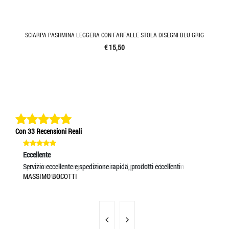
SCIARPA PASHMINA LEGGERA CON FARFALLE STOLA DISEGNI BLU GRIG
€ 15,50
Con 33 Recensioni Reali
Eccellente
Eccellente
Ec
Spedizione e consegna velocissima.. Il prodotto è bellissim
Servizio eccellente e spedizione rapida, prodotti eccellenti
tu
ELISA ERAMO
MASSIMO BOCOTTI
RA